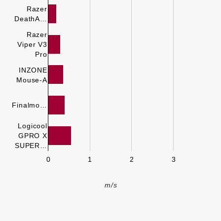
Razer
DeathA…
Razer
Viper V3
Pro
INZONE
Mouse-A
Finalmo…
Logicool
GPRO X
SUPER…
0
1
2
3
m/s