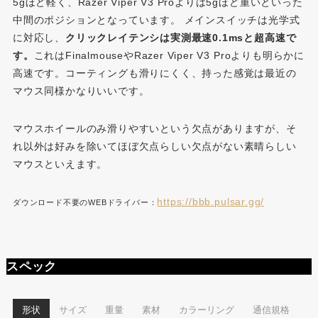
5gほど軽く、Razer Viper V3 Proよりは5gほど重いといった
中間のポジションとなっています。 メインスイッチは光学式
に対応し、
クリックレイテンシは実測最速0.1msと超高速で
す。
これはFinalmouseやRazer Viper V3 Proよりも明らかに
高速です。コーティングも滑りにくく、持った感覚は最近の
マウス同様かなりいいです。
マウスホイールのみ滑りやすいという欠点がありますが、そ
れ以外は好みを除いてほぼ欠点らしい欠点がない素晴らしい
マウスといえます。
https://bbb.pulsar.gg/
ダウンロード不要のWEBドライバー：
スペック
形状
サイズ
重量
素材
カラーリング
通信規格